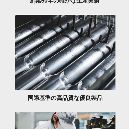
創業50年の
確かな
生産実績
国際基準の
高品質な
優良製品